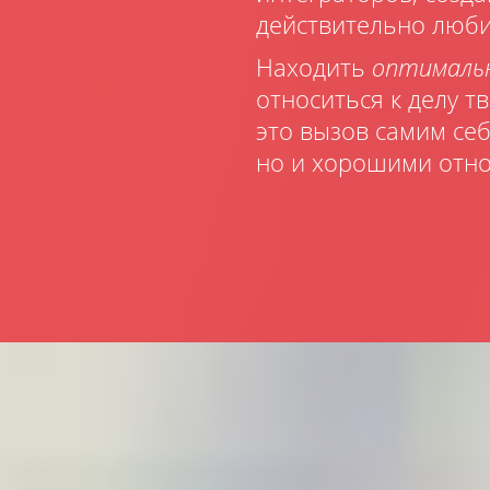
действительно люби
Находить
оптималь
относиться к делу т
это вызов самим се
но и хорошими отно