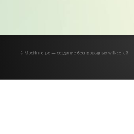
© МосИнтегро — создание беспроводных wifi-сетей.